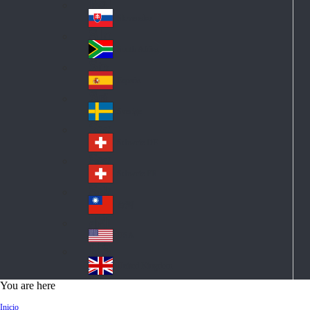
Pol
ay
nd
an
Slovensko
Slo
d
va
South Africa
So
kia
uth
España
Sp
Af
ain
ric
Sverige
Sw
a
ed
Schweiz DE
Sw
en
itz
Schweiz FR
Sw
erl
itz
an
台灣
Tai
erl
d
wa
an
USA
US
n
d
A
United Kingdom
Un
You are here
ite
Inicio