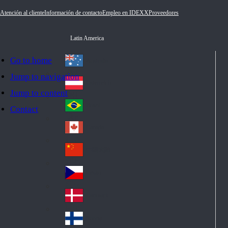
Atención al cliente
Información de contacto
Empleo en IDEXX
Proveedores
Latin America
Go to home
Australia
Au
Jump to navigation
str
Österreich
Jump to content
Au
ali
stri
a
Brazil
Contact
Br
a
azi
Canada
Ca
l
na
中国大陆
Ch
da
ina
Česko
Cz
ec
Danmark
De
h
nm
Suomi