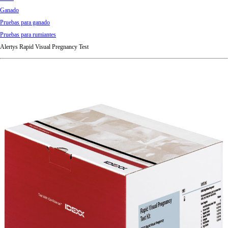
d
Ganado
Ki
Pruebas para ganado
ng
Pruebas para rumiantes
do
Alertys Rapid Visual Pregnancy Test
m