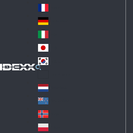
Fin
ark
lan
France
Fra
d
nc
Deutschland
Ge
e
rm
Italia
Ital
an
y
y
日本
Jap
an
대한민국
Ko
IDEXX
rea
Latin America
Lat
in
Netherlands
Ne
A
the
me
New Zealand
Ne
rla
ric
w
Norge
nd
a
No
Ze
s
rw
ala
Polska