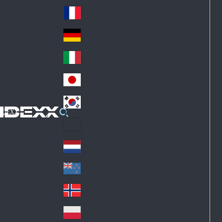
Fin
ark
lan
France
Fra
d
nc
Deutschland
Ge
e
rm
Italia
Ital
an
y
y
日本
Jap
an
대한민국
Ko
IDEXX
rea
Latin America
Lat
in
Netherlands
Ne
A
the
me
New Zealand
Ne
rla
ric
w
Norge
nd
a
No
Ze
s
rw
ala
Polska