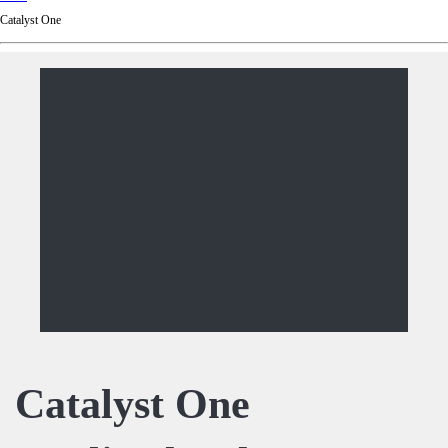
d
Catalyst One
Ki
ng
do
m
Catalyst One