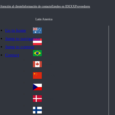
Atención al cliente
Información de contacto
Empleo en IDEXX
Proveedores
Latin America
Go to home
Australia
Au
Jump to navigation
str
Österreich
Jump to content
Au
ali
stri
a
Brazil
Contact
Br
a
azi
Canada
Ca
l
na
中国大陆
Ch
da
ina
Česko
Cz
ec
Danmark
De
h
nm
Suomi