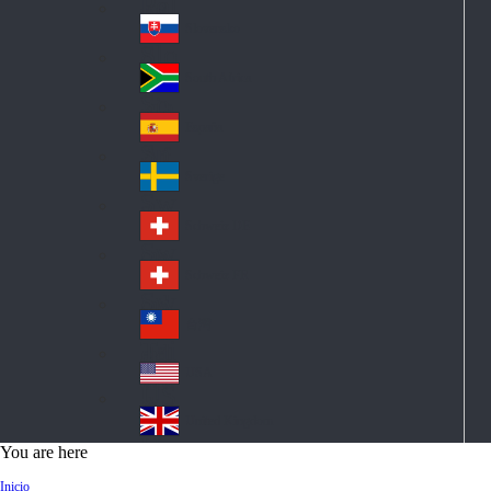
Pol
ay
nd
an
Slovensko
Slo
d
va
South Africa
So
kia
uth
España
Sp
Af
ain
ric
Sverige
Sw
a
ed
Schweiz DE
Sw
en
itz
Schweiz FR
Sw
erl
itz
an
台灣
Tai
erl
d
wa
an
USA
US
n
d
A
United Kingdom
Un
You are here
ite
Inicio