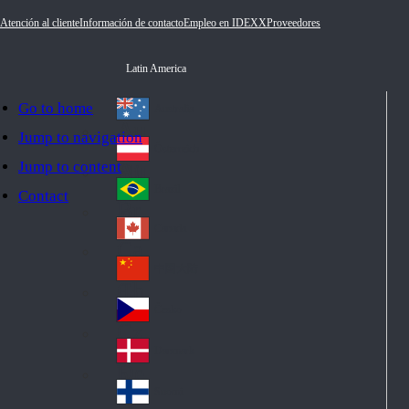
Atención al cliente
Información de contacto
Empleo en IDEXX
Proveedores
Latin America
Go to home
Australia
Au
Jump to navigation
str
Österreich
Jump to content
Au
ali
stri
a
Brazil
Contact
Br
a
azi
Canada
Ca
l
na
中国大陆
Ch
da
ina
Česko
Cz
ec
Danmark
De
h
nm
Suomi