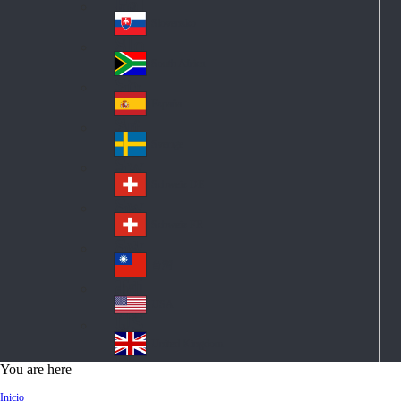
Pol
ay
nd
an
Slovensko
Slo
d
va
South Africa
So
kia
uth
España
Sp
Af
ain
ric
Sverige
Sw
a
ed
Schweiz DE
Sw
en
itz
Schweiz FR
Sw
erl
itz
an
台灣
Tai
erl
d
wa
an
USA
US
n
d
A
United Kingdom
Un
You are here
ite
Inicio