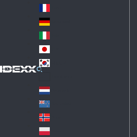
Fin
ark
lan
France
Fra
d
nc
Deutschland
Ge
e
rm
Italia
Ital
an
y
y
日本
Jap
an
대한민국
Ko
IDEXX
rea
Latin America
Lat
in
Netherlands
Ne
A
the
me
New Zealand
Ne
rla
ric
w
Norge
nd
a
No
Ze
s
rw
ala
Polska