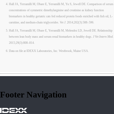
Hall JA, Yerramilli M, Obare E, Yerramilli M, Yu S, Jewell DE. Comparison of serum
concentrations of symmetric dimethylarginine and creatinine as kidney function
biomarkers in healthy geriatric cats fed reduced protein foods enriched with fish oil, L-
carnitine, and medium-chain triglycerides.
Vet J
. 2014;202(3):588–596.
Hall JA, Yerramilli M, Obare E, Yerramilli M, Melendez LD, Jewell DE. Relationship
between lean body mass and serum renal biomarkers in healthy dogs.
J Vet Intern Med
.
2015;29(3):808–814.
Data on file at IDEXX Laboratories, Inc. Westbrook, Maine USA.
Footer Navigation