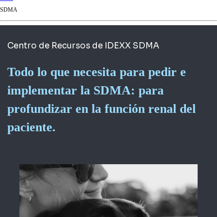
d
SDMA
Ki
ng
do
Centro de Recursos de IDEXX SDMA
m
Todo lo que necesita para pedir e
implementar la SDMA: para
profundizar en la función renal del
paciente.