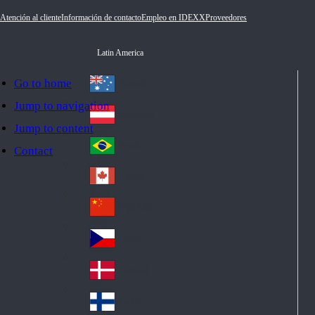
Atención al cliente
Información de contacto
Empleo en IDEXX
Proveedores
Latin America
Go to home
Australia
Au
Jump to navigation
str
Österreich
Jump to content
Au
ali
stri
a
Brazil
Contact
Br
a
azi
Canada
Ca
l
na
中国大陆
Ch
da
ina
Česko
Cz
ec
Danmark
De
h
nm
Suomi