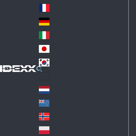
Fin
ark
lan
France
Fra
d
nc
Deutschland
Ge
e
rm
Italia
Ital
an
y
y
日本
Jap
an
대한민국
Ko
IDEXX
rea
Latin America
Lat
in
Netherlands
Ne
A
the
me
New Zealand
Ne
rla
ric
w
Norge
nd
a
No
Ze
s
rw
ala
Polska