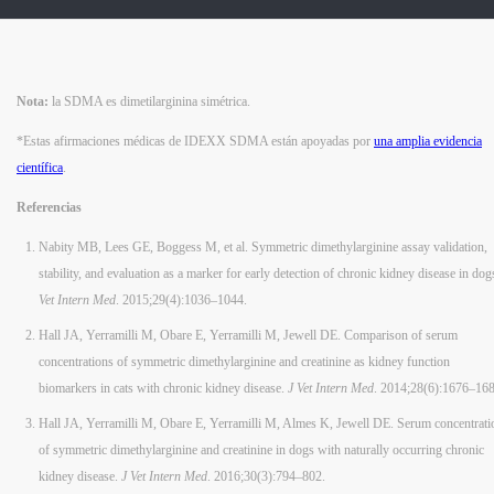
Nota:
la SDMA es dimetilarginina simétrica.
*Estas afirmaciones médicas de IDEXX SDMA están apoyadas por
una amplia evidencia
científica
.
Referencias
Nabity MB, Lees GE, Boggess M, et al. Symmetric dimethylarginine assay validation,
stability, and evaluation as a marker for early detection of chronic kidney disease in dog
Vet Intern Med
. 2015;29(4):1036–1044.
Hall JA, Yerramilli M, Obare E, Yerramilli M, Jewell DE. Comparison of serum
concentrations of symmetric dimethylarginine and creatinine as kidney function
biomarkers in cats with chronic kidney disease.
J Vet Intern Med
. 2014;28(6):1676–168
Hall JA, Yerramilli M, Obare E, Yerramilli M, Almes K, Jewell DE. Serum concentrati
of symmetric dimethylarginine and creatinine in dogs with naturally occurring chronic
kidney disease.
J Vet Intern Med
. 2016;30(3):794–802.