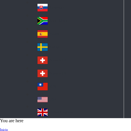
Pol
ay
nd
an
Slovensko
Slo
d
va
South Africa
So
kia
uth
España
Sp
Af
ain
ric
Sverige
Sw
a
ed
Schweiz DE
Sw
en
itz
Schweiz FR
Sw
erl
itz
an
台灣
Tai
erl
d
wa
an
USA
US
n
d
A
United Kingdom
Un
You are here
ite
Inicio