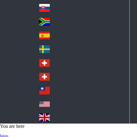
Pol
ay
nd
an
Slovensko
Slo
d
va
South Africa
So
kia
uth
España
Sp
Af
ain
ric
Sverige
Sw
a
ed
Schweiz DE
Sw
en
itz
Schweiz FR
Sw
erl
itz
an
台灣
Tai
erl
d
wa
an
USA
US
n
d
A
United Kingdom
Un
You are here
ite
Inicio