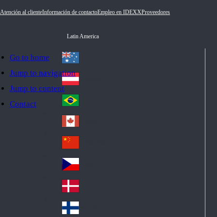
Atención al cliente
Información de contacto
Empleo en IDEXX
Proveedores
Latin America
Go to home
Australia
Au
Jump to navigation
str
Österreich
Jump to content
Au
ali
stri
a
Brazil
Contact
Br
a
azi
Canada
Ca
l
na
中国大陆
Ch
da
ina
Česko
Cz
ec
Danmark
De
h
nm
Suomi