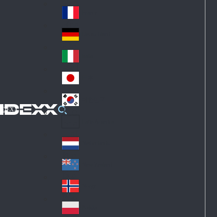
Fin
ark
lan
France
Fra
d
nc
Deutschland
Ge
e
rm
Italia
Ital
an
y
y
日本
Jap
an
대한민국
Ko
IDEXX
rea
Latin America
Lat
in
Netherlands
Ne
A
the
me
New Zealand
Ne
rla
ric
w
Norge
nd
a
No
Ze
s
rw
ala
Polska