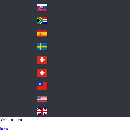
Pol
ay
nd
an
Slovensko
Slo
d
va
South Africa
So
kia
uth
España
Sp
Af
ain
ric
Sverige
Sw
a
ed
Schweiz DE
Sw
en
itz
Schweiz FR
Sw
erl
itz
an
台灣
Tai
erl
d
wa
an
USA
US
n
d
A
United Kingdom
Un
You are here
ite
Inicio