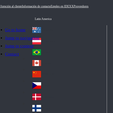
Atención al cliente
Información de contacto
Empleo en IDEXX
Proveedores
Latin America
Go to home
Australia
Au
Jump to navigation
str
Österreich
Jump to content
Au
ali
stri
a
Brazil
Contact
Br
a
azi
Canada
Ca
l
na
中国大陆
Ch
da
ina
Česko
Cz
ec
Danmark
De
h
nm
Suomi