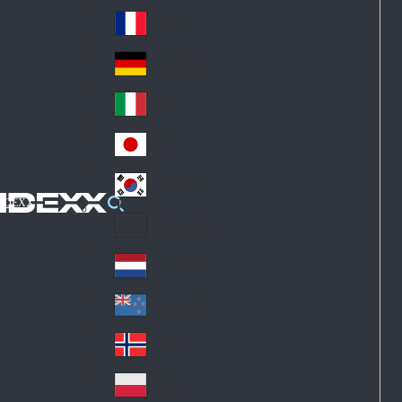
Fin
ark
lan
France
Fra
d
nc
Deutschland
Ge
e
rm
Italia
Ital
an
y
y
日本
Jap
an
대한민국
Ko
IDEXX
rea
Latin America
Lat
in
Netherlands
Ne
A
the
me
New Zealand
Ne
rla
ric
w
Norge
nd
a
No
Ze
s
rw
ala
Polska