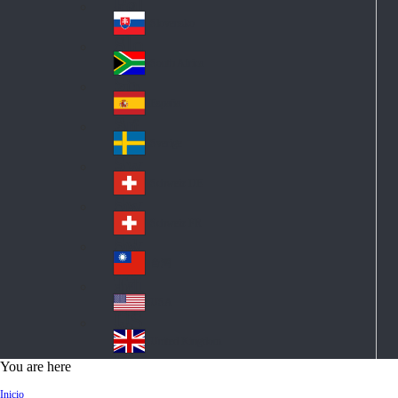
Pol
ay
nd
an
Slovensko
Slo
d
va
South Africa
So
kia
uth
España
Sp
Af
ain
ric
Sverige
Sw
a
ed
Schweiz DE
Sw
en
itz
Schweiz FR
Sw
erl
itz
an
台灣
Tai
erl
d
wa
an
USA
US
n
d
A
United Kingdom
Un
You are here
ite
Inicio