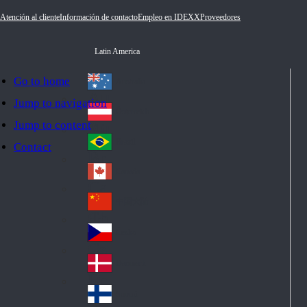
Atención al cliente
Información de contacto
Empleo en IDEXX
Proveedores
Latin America
Go to home
Australia
Au
Jump to navigation
str
Österreich
Jump to content
Au
ali
stri
a
Brazil
Contact
Br
a
azi
Canada
Ca
l
na
中国大陆
Ch
da
ina
Česko
Cz
ec
Danmark
De
h
nm
Suomi