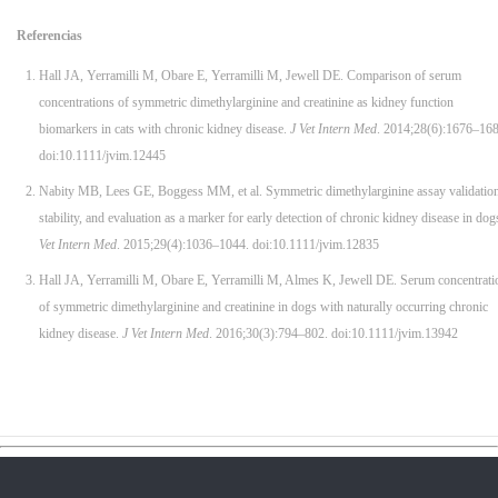
Referencias
Hall JA, Yerramilli M, Obare E, Yerramilli M, Jewell DE. Comparison of serum
concentrations of symmetric dimethylarginine and creatinine as kidney function
biomarkers in cats with chronic kidney disease.
J Vet Intern Med
. 2014;28(6):1676–168
doi:10.1111/jvim.12445
Nabity MB, Lees GE, Boggess MM, et al. Symmetric dimethylarginine assay validation
stability, and evaluation as a marker for early detection of chronic kidney disease in dog
Vet Intern Med
. 2015;29(4):1036–1044. doi:10.1111/jvim.12835
Hall JA, Yerramilli M, Obare E, Yerramilli M, Almes K, Jewell DE. Serum concentrati
of symmetric dimethylarginine and creatinine in dogs with naturally occurring chronic
kidney disease.
J Vet Intern Med
. 2016;30(3):794–802. doi:10.1111/jvim.13942