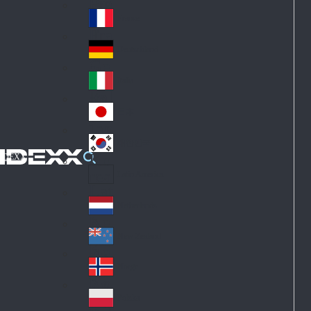
Fin
ark
lan
France
Fra
d
nc
Deutschland
Ge
e
rm
Italia
Ital
an
y
y
日本
Jap
an
대한민국
Ko
IDEXX
rea
Latin America
Lat
in
Netherlands
Ne
A
the
me
New Zealand
Ne
rla
ric
w
Norge
nd
a
No
Ze
s
rw
ala
Polska