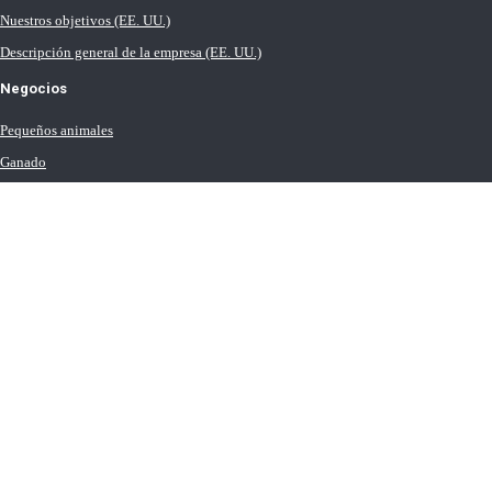
Nuestros objetivos (EE. UU.)
Descripción general de la empresa (EE. UU.)
Negocios
Pequeños animales
Ganado
Leche
Equinos (R.U.)
Agua
Información de contacto
Ubicaciones en todo el mundo
Términos de Uso
Condiciones de venta
Política de privacidad
Declaración sobre las cookies