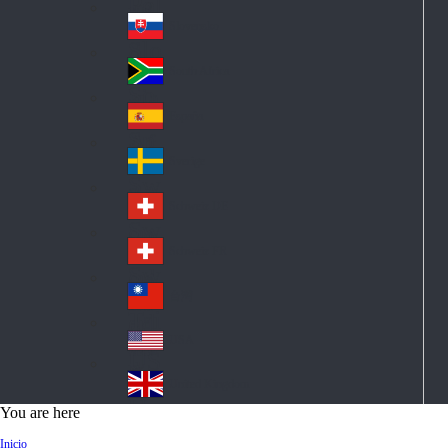
Pol
ay
nd
an
Slovensko
Slo
d
va
South Africa
So
kia
uth
España
Sp
Af
ain
ric
Sverige
Sw
a
ed
Schweiz DE
Sw
en
itz
Schweiz FR
Sw
erl
itz
an
台灣
Tai
erl
d
wa
an
USA
US
n
d
A
United Kingdom
Un
You are here
ite
Inicio