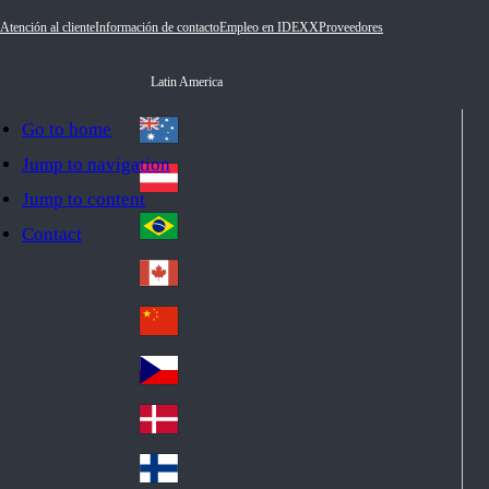
Atención al cliente
Información de contacto
Empleo en IDEXX
Proveedores
Latin America
Go to home
Australia
Au
Jump to navigation
str
Österreich
Jump to content
Au
ali
stri
a
Brazil
Contact
Br
a
azi
Canada
Ca
l
na
中国大陆
Ch
da
ina
Česko
Cz
ec
Danmark
De
h
nm
Suomi