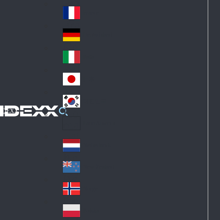
Fin
ark
lan
France
Fra
d
nc
Deutschland
Ge
e
rm
Italia
Ital
an
y
y
日本
Jap
an
대한민국
Ko
IDEXX
rea
Latin America
Lat
in
Netherlands
Ne
A
the
me
New Zealand
Ne
rla
ric
w
Norge
nd
a
No
Ze
s
rw
ala
Polska