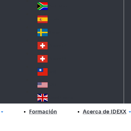
Slo
d
va
South Africa
So
kia
uth
España
Sp
Af
ain
ric
Sverige
Sw
a
ed
Schweiz DE
Sw
en
itz
Schweiz FR
Sw
erl
itz
an
台灣
Tai
erl
d
wa
an
USA
US
n
d
A
United Kingdom
Un
ite
Acerca de IDEXX
Formación
d
Ki