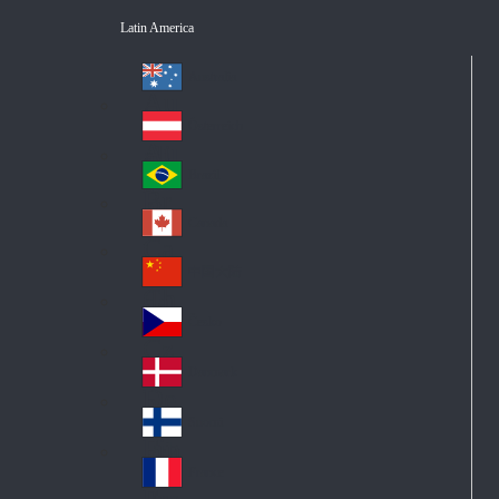
Latin America
Australia
Au
str
Österreich
Au
ali
stri
a
Brazil
Br
a
azi
Canada
Ca
l
na
中国大陆
Ch
da
ina
Česko
Cz
ec
Danmark
De
h
nm
Suomi
Fin
ark
lan
France