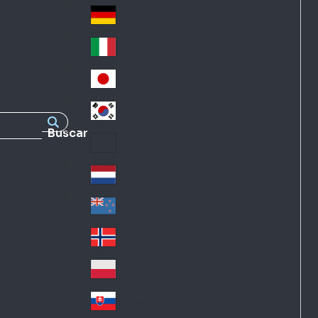
Fra
d
nc
Deutschland
Ge
e
rm
Italia
Ital
an
y
y
日本
Jap
an
대한민국
Ko
Buscar
rea
Latin America
Lat
in
Netherlands
Ne
A
the
me
New Zealand
Ne
rla
ric
w
Norge
nd
a
No
Ze
s
rw
ala
Polska
Pol
ay
nd
an
Slovensko