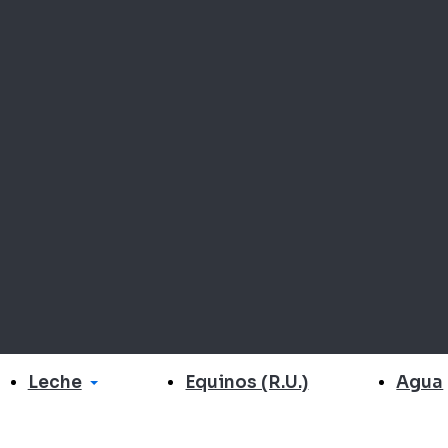
Leche
Agua
Equinos (R.U.)