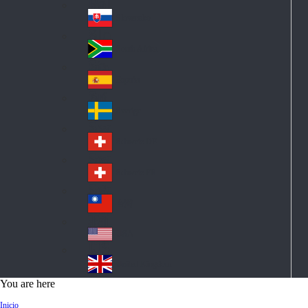
Pol
ay
nd
an
Slovensko
Slo
d
va
South Africa
So
kia
uth
España
Sp
Af
ain
ric
Sverige
Sw
a
ed
Schweiz DE
Sw
en
itz
Schweiz FR
Sw
erl
itz
an
台灣
Tai
erl
d
wa
an
USA
US
n
d
A
United Kingdom
Un
You are here
ite
Inicio