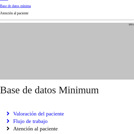
d
Base de datos mínima
Ki
Atención al paciente
ng
do
m
Base de datos Minimum
Valoración del paciente
Flujo de trabajo
Atención al paciente