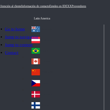
Atención al cliente
Información de contacto
Empleo en IDEXX
Proveedores
Latin America
Go to home
Australia
Au
Jump to navigation
str
Österreich
Jump to content
Au
ali
stri
a
Brazil
Contact
Br
a
azi
Canada
Ca
l
na
中国大陆
Ch
da
ina
Česko
Cz
ec
Danmark
De
h
nm
Suomi