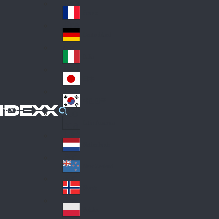
Fin
ark
lan
France
Fra
d
nc
Deutschland
Ge
e
rm
Italia
Ital
an
y
y
日本
Jap
an
대한민국
Ko
IDEXX
rea
Latin America
Lat
in
Netherlands
Ne
A
the
me
New Zealand
Ne
rla
ric
w
Norge
nd
a
No
Ze
s
rw
ala
Polska