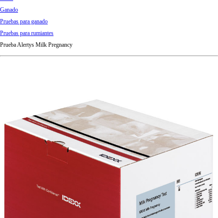
d
Ganado
Ki
Pruebas para ganado
ng
Pruebas para rumiantes
do
Prueba Alertys Milk Pregnancy
m