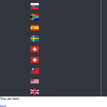
Pol
ay
nd
an
Slovensko
Slo
d
va
South Africa
So
kia
uth
España
Sp
Af
ain
ric
Sverige
Sw
a
ed
Schweiz DE
Sw
en
itz
Schweiz FR
Sw
erl
itz
an
台灣
Tai
erl
d
wa
an
USA
US
n
d
A
United Kingdom
Un
You are here
ite
Inicio