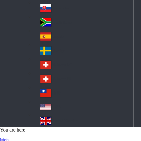
Pol
ay
nd
an
Slovensko
Slo
d
va
South Africa
So
kia
uth
España
Sp
Af
ain
ric
Sverige
Sw
a
ed
Schweiz DE
Sw
en
itz
Schweiz FR
Sw
erl
itz
an
台灣
Tai
erl
d
wa
an
USA
US
n
d
A
United Kingdom
Un
You are here
ite
Inicio