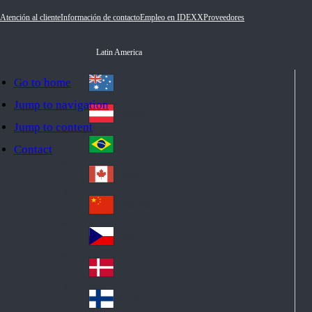
Atención al cliente
Información de contacto
Empleo en IDEXX
Proveedores
Latin America
Go to home
Australia
Au
Jump to navigation
str
Österreich
Jump to content
Au
ali
stri
a
Brazil
Contact
Br
a
azi
Canada
Ca
l
na
中国大陆
Ch
da
ina
Česko
Cz
ec
Danmark
De
h
nm
Suomi