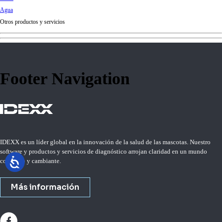
d
Agua
Ki
Otros productos y servicios
ng
do
m
Footer Navigation
IDEXX es un líder global en la innovación de la salud de las mascotas. Nuestro
software y productos y servicios de diagnóstico arrojan claridad en un mundo
complejo y cambiante.
Más información