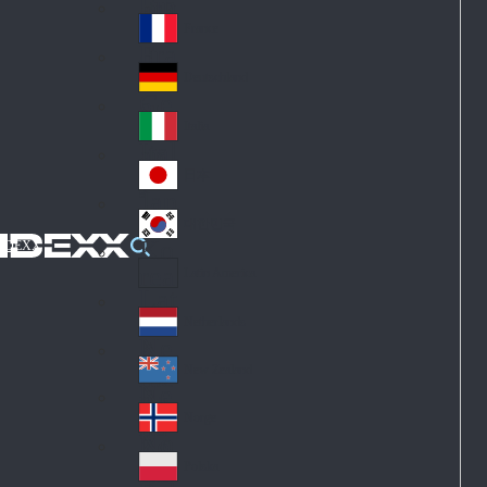
Fin
ark
lan
France
Fra
d
nc
Deutschland
Ge
e
rm
Italia
Ital
an
y
y
日本
Jap
an
대한민국
Ko
IDEXX
rea
Latin America
Lat
in
Netherlands
Ne
A
the
me
New Zealand
Ne
rla
ric
w
Norge
nd
a
No
Ze
s
rw
ala
Polska