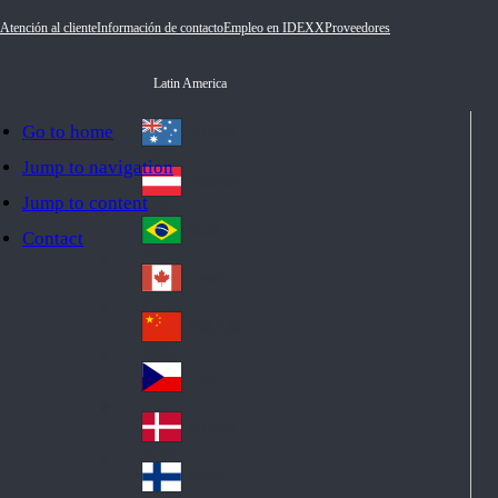
Atención al cliente
Información de contacto
Empleo en IDEXX
Proveedores
Latin America
Go to home
Australia
Au
Jump to navigation
str
Österreich
Jump to content
Au
ali
stri
a
Brazil
Contact
Br
a
azi
Canada
Ca
l
na
中国大陆
Ch
da
ina
Česko
Cz
ec
Danmark
De
h
nm
Suomi