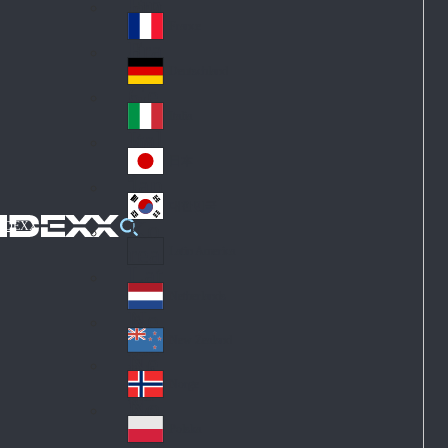
Fin
ark
lan
France
Fra
d
nc
Deutschland
Ge
e
rm
Italia
Ital
an
y
y
日本
Jap
an
대한민국
Ko
IDEXX
rea
Latin America
Lat
in
Netherlands
Ne
A
the
me
New Zealand
Ne
rla
ric
w
Norge
nd
a
No
Ze
s
rw
ala
Polska