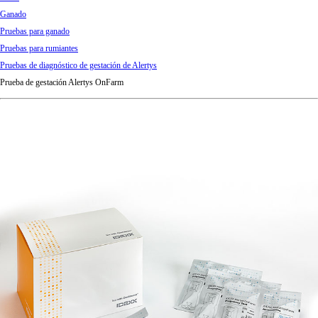
d
Ganado
Ki
Pruebas para ganado
ng
Pruebas para rumiantes
do
Pruebas de diagnóstico de gestación de Alertys
m
Prueba de gestación Alertys OnFarm