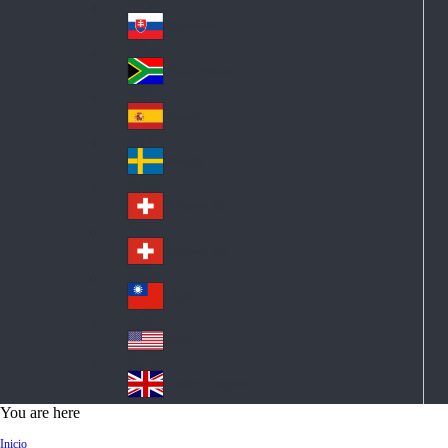
Pol
ay
nd
an
Slovensko
Slo
d
va
South Africa
So
kia
uth
España
Sp
Af
ain
ric
Sverige
Sw
a
ed
Schweiz DE
Sw
en
itz
Schweiz FR
Sw
erl
itz
an
台灣
Tai
erl
d
wa
an
USA
US
n
d
A
United Kingdom
Un
You are here
ite
Inicio