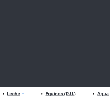
Leche
Agua
Equinos (R.U.)