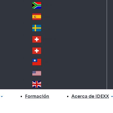
Slo
d
va
South Africa
So
kia
uth
España
Sp
Af
ain
ric
Sverige
Sw
a
ed
Schweiz DE
Sw
en
itz
Schweiz FR
Sw
erl
itz
an
台灣
Tai
erl
d
wa
an
USA
US
n
d
A
United Kingdom
Un
ite
Acerca de IDEXX
Formación
d
Ki