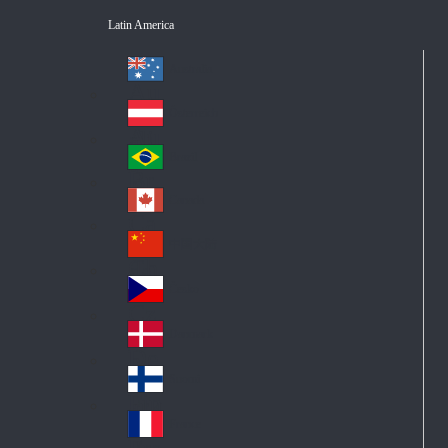
Latin America
Australia
Au
str
Österreich
Au
ali
stri
a
Brazil
Br
a
azi
Canada
Ca
l
na
中国大陆
Ch
da
ina
Česko
Cz
ec
Danmark
De
h
nm
Suomi
Fin
ark
lan
France