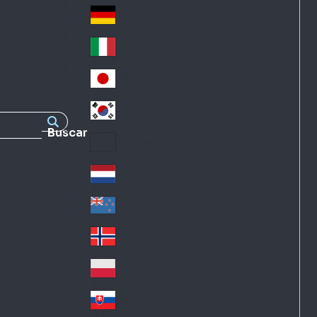
Fra
d
nc
Deutschland
Ge
e
rm
Italia
Ital
an
y
y
日本
Jap
an
대한민국
Ko
Buscar
rea
Latin America
Lat
in
Netherlands
Ne
A
the
me
New Zealand
Ne
rla
ric
w
Norge
nd
a
No
Ze
s
rw
ala
Polska
Pol
ay
nd
an
Slovensko