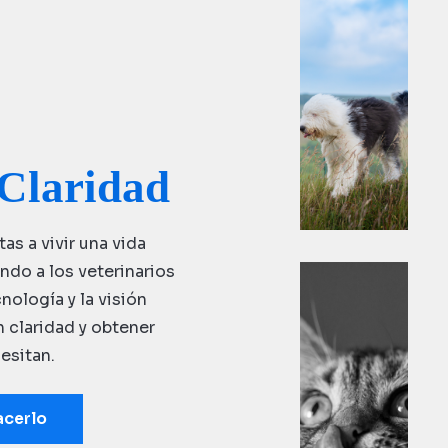
ng
do
m
Claridad
s a vivir una vida
do a los veterinarios
cnología y la visión
n claridad y obtener
esitan.
acerlo