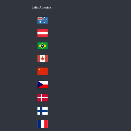
Latin America
Australia
Au
str
Österreich
Au
ali
stri
a
Brazil
Br
a
azi
Canada
Ca
l
na
中国大陆
Ch
da
ina
Česko
Cz
ec
Danmark
De
h
nm
Suomi
Fin
ark
lan
France