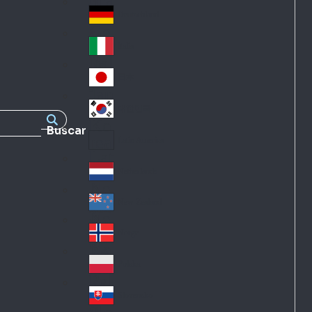
Fra
d
nc
Deutschland
Ge
e
rm
Italia
Ital
an
y
y
日本
Jap
an
대한민국
Ko
Buscar
rea
Latin America
Lat
in
Netherlands
Ne
A
the
me
New Zealand
Ne
rla
ric
w
Norge
nd
a
No
Ze
s
rw
ala
Polska
Pol
ay
nd
an
Slovensko