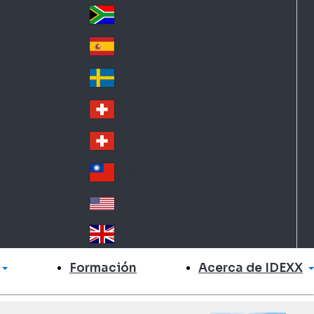
Slo
d
va
South Africa
So
kia
uth
España
Sp
Af
ain
ric
Sverige
Sw
a
ed
Schweiz DE
Sw
en
itz
Schweiz FR
Sw
erl
itz
an
台灣
Tai
erl
d
wa
an
USA
US
n
d
A
United Kingdom
Un
ite
Acerca de IDEXX
Formación
d
Ki