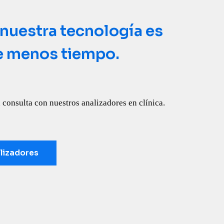
? Consúltelo con el
 nuestra tecnología es
e menos tiempo.
talyst SDMA le aporte más información sobre la
 consulta con nuestros analizadores en clínica.
lizadores
ón