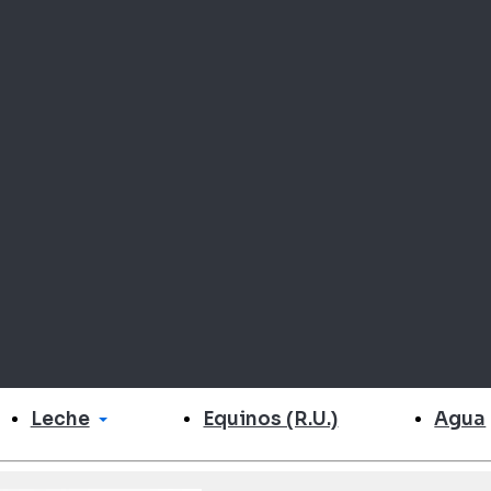
Leche
Agua
Equinos (R.U.)