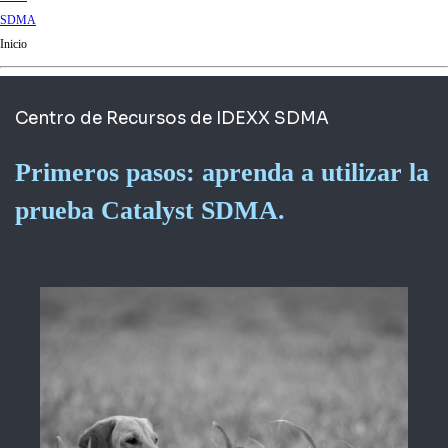
d
SDMA
Ki
Inicio
ng
do
m
Centro de Recursos de IDEXX SDMA
Primeros pasos: aprenda a utilizar la
prueba Catalyst SDMA.