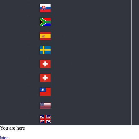
Pol
ay
nd
an
Slovensko
Slo
d
va
South Africa
So
kia
uth
España
Sp
Af
ain
ric
Sverige
Sw
a
ed
Schweiz DE
Sw
en
itz
Schweiz FR
Sw
erl
itz
an
台灣
Tai
erl
d
wa
an
USA
US
n
d
A
United Kingdom
Un
You are here
ite
Inicio