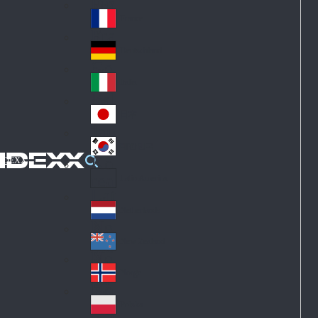
Fin
ark
lan
France
Fra
d
nc
Deutschland
Ge
e
rm
Italia
Ital
an
y
y
日本
Jap
an
대한민국
Ko
IDEXX
rea
Latin America
Lat
in
Netherlands
Ne
A
the
me
New Zealand
Ne
rla
ric
w
Norge
nd
a
No
Ze
s
rw
ala
Polska