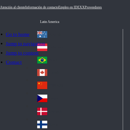
Atención al cliente
Información de contacto
Empleo en IDEXX
Proveedores
Latin America
Go to home
Australia
Au
Jump to navigation
str
Österreich
Jump to content
Au
ali
stri
a
Brazil
Contact
Br
a
azi
Canada
Ca
l
na
中国大陆
Ch
da
ina
Česko
Cz
ec
Danmark
De
h
nm
Suomi