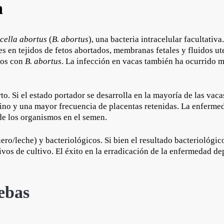
a
cella abortus
(
B. abortus
), una bacteria intracelular facultati
s en tejidos de fetos abortados, membranas fetales y fluidos ut
dos con
B. abortus
. La infección en vacas también ha ocurrido m
rto. Si el estado portador se desarrolla en la mayoría de las vac
ino y una mayor frecuencia de placentas retenidas. La enfermed
 de los organismos en el semen.
ro/leche) y bacteriológicos. Si bien el resultado bacteriológic
ivos de cultivo. El éxito en la erradicación de la enfermedad de
ebas