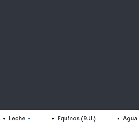
Leche
Agua
Equinos (R.U.)