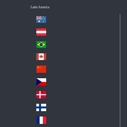
Latin America
Australia
Au
str
Österreich
Au
ali
stri
a
Brazil
Br
a
azi
Canada
Ca
l
na
中国大陆
Ch
da
ina
Česko
Cz
ec
Danmark
De
h
nm
Suomi
Fin
ark
lan
France