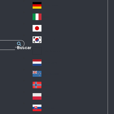
Fra
d
nc
Deutschland
Ge
e
rm
Italia
Ital
an
y
y
日本
Jap
an
대한민국
Ko
Buscar
rea
Latin America
Lat
in
Netherlands
Ne
A
the
me
New Zealand
Ne
rla
ric
w
Norge
nd
a
No
Ze
s
rw
ala
Polska
Pol
ay
nd
an
Slovensko