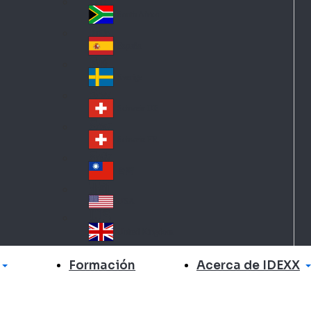
Slo
d
va
South Africa
So
kia
uth
España
Sp
Af
ain
ric
Sverige
Sw
a
ed
Schweiz DE
Sw
en
itz
Schweiz FR
Sw
erl
itz
an
台灣
Tai
erl
d
wa
an
USA
US
n
d
A
United Kingdom
Un
ite
Acerca de IDEXX
Formación
d
Ki