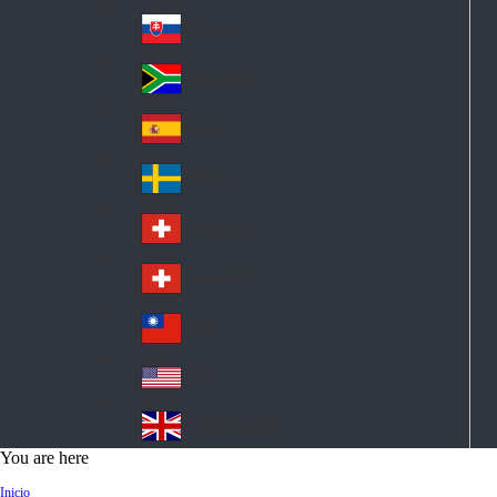
Pol
ay
nd
an
Slovensko
Slo
d
va
South Africa
So
kia
uth
España
Sp
Af
ain
ric
Sverige
Sw
a
ed
Schweiz DE
Sw
en
itz
Schweiz FR
Sw
erl
itz
an
台灣
Tai
erl
d
wa
an
USA
US
n
d
A
United Kingdom
Un
You are here
ite
Inicio