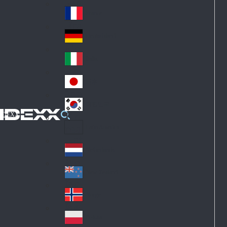
Fin
ark
lan
France
Fra
d
nc
Deutschland
Ge
e
rm
Italia
Ital
an
y
y
日本
Jap
an
대한민국
Ko
IDEXX
rea
Latin America
Lat
in
Netherlands
Ne
A
the
me
New Zealand
Ne
rla
ric
w
Norge
nd
a
No
Ze
s
rw
ala
Polska