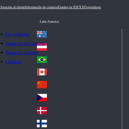
Atención al cliente
Información de contacto
Empleo en IDEXX
Proveedores
Latin America
Go to home
Australia
Au
Jump to navigation
str
Österreich
Jump to content
Au
ali
stri
a
Brazil
Contact
Br
a
azi
Canada
Ca
l
na
中国大陆
Ch
da
ina
Česko
Cz
ec
Danmark
De
h
nm
Suomi