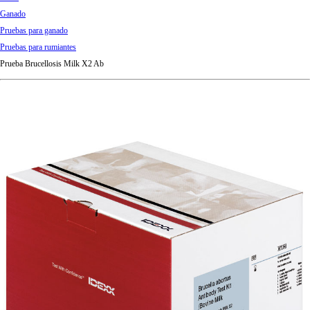
d
Ganado
Ki
Pruebas para ganado
ng
Pruebas para rumiantes
do
Prueba Brucellosis Milk X2 Ab
m