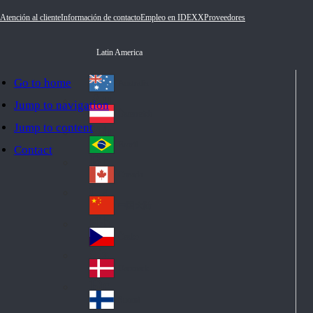
Atención al cliente
Información de contacto
Empleo en IDEXX
Proveedores
Latin America
Go to home
Australia
Au
Jump to navigation
str
Österreich
Jump to content
Au
ali
stri
a
Brazil
Contact
Br
a
azi
Canada
Ca
l
na
中国大陆
Ch
da
ina
Česko
Cz
ec
Danmark
De
h
nm
Suomi