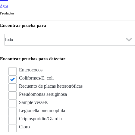
d
Agua
Ki
Productos
ng
do
Encontrar prueba para
m
Encontrar pruebas para detectar
Enterococos
Coliformes/E. coli
Recuento de placas heterotróficas
Pseudomonas aeruginosa
Sample vessels
Legionella pneumophila
Criptosporidio/Giardia
Cloro