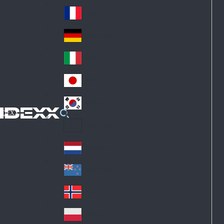
Fin
ark
lan
France
Fra
d
nc
Deutschland
Ge
e
rm
Italia
Ital
an
y
y
日本
Jap
an
대한민국
Ko
IDEXX
rea
Latin America
Lat
in
Netherlands
Ne
A
the
me
New Zealand
Ne
rla
ric
w
Norge
nd
a
No
Ze
s
rw
ala
Polska