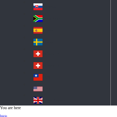
Pol
ay
nd
an
Slovensko
Slo
d
va
South Africa
So
kia
uth
España
Sp
Af
ain
ric
Sverige
Sw
a
ed
Schweiz DE
Sw
en
itz
Schweiz FR
Sw
erl
itz
an
台灣
Tai
erl
d
wa
an
USA
US
n
d
A
United Kingdom
Un
You are here
ite
Inicio