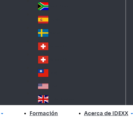
Slo
d
va
South Africa
So
kia
uth
España
Sp
Af
ain
ric
Sverige
Sw
a
ed
Schweiz DE
Sw
en
itz
Schweiz FR
Sw
erl
itz
an
台灣
Tai
erl
d
wa
an
USA
US
n
d
A
United Kingdom
Un
ite
Acerca de IDEXX
Formación
d
Ki