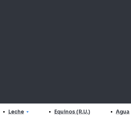
Leche
Agua
Equinos (R.U.)