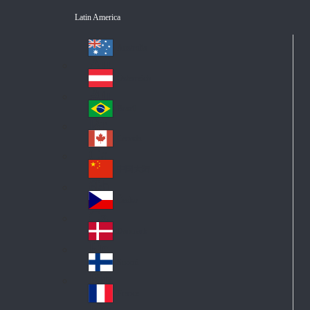
Latin America
Australia
Au
str
Österreich
Au
ali
stri
a
Brazil
Br
a
azi
Canada
Ca
l
na
中国大陆
Ch
da
ina
Česko
Cz
ec
Danmark
De
h
nm
Suomi
Fin
ark
lan
France