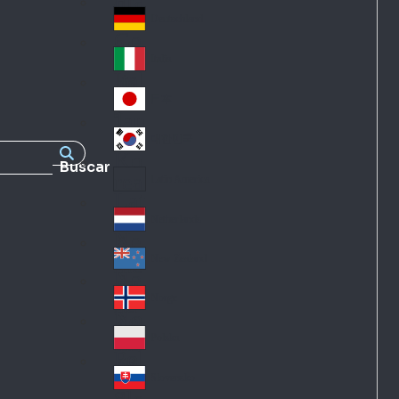
Fra
d
nc
Deutschland
Ge
e
rm
Italia
Ital
an
y
y
日本
Jap
an
대한민국
Ko
Buscar
rea
Latin America
Lat
in
Netherlands
Ne
A
the
me
New Zealand
Ne
rla
ric
w
Norge
nd
a
No
Ze
s
rw
ala
Polska
Pol
ay
nd
an
Slovensko