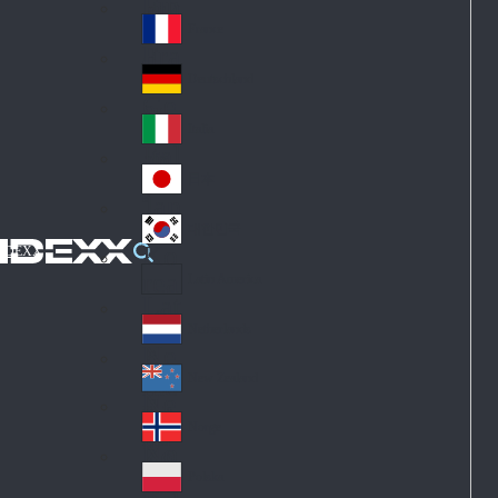
Fin
ark
lan
France
Fra
d
nc
Deutschland
Ge
e
rm
Italia
Ital
an
y
y
日本
Jap
an
대한민국
Ko
IDEXX
rea
Latin America
Lat
in
Netherlands
Ne
A
the
me
New Zealand
Ne
rla
ric
w
Norge
nd
a
No
Ze
s
rw
ala
Polska