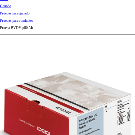
d
Ganado
Ki
Pruebas para ganado
ng
Pruebas para rumiantes
do
Prueba BVDV p80 Ab
m