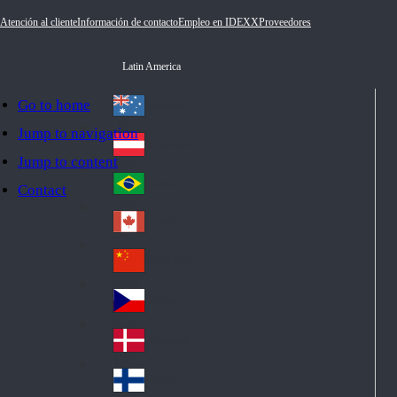
Atención al cliente
Información de contacto
Empleo en IDEXX
Proveedores
Latin America
Go to home
Australia
Au
Jump to navigation
str
Österreich
Jump to content
Au
ali
stri
a
Brazil
Contact
Br
a
azi
Canada
Ca
l
na
中国大陆
Ch
da
ina
Česko
Cz
ec
Danmark
De
h
nm
Suomi