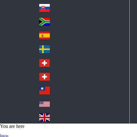
Pol
ay
nd
an
Slovensko
Slo
d
va
South Africa
So
kia
uth
España
Sp
Af
ain
ric
Sverige
Sw
a
ed
Schweiz DE
Sw
en
itz
Schweiz FR
Sw
erl
itz
an
台灣
Tai
erl
d
wa
an
USA
US
n
d
A
United Kingdom
Un
You are here
ite
Inicio