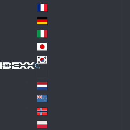
Fin
ark
lan
France
Fra
d
nc
Deutschland
Ge
e
rm
Italia
Ital
an
y
y
日本
Jap
an
대한민국
Ko
IDEXX
rea
Latin America
Lat
in
Netherlands
Ne
A
the
me
New Zealand
Ne
rla
ric
w
Norge
nd
a
No
Ze
s
rw
ala
Polska