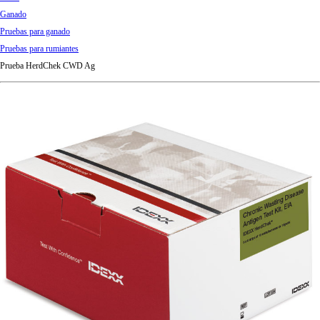
d
Ganado
Ki
Pruebas para ganado
ng
Pruebas para rumiantes
do
Prueba HerdChek CWD Ag
m