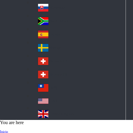
Pol
ay
nd
an
Slovensko
Slo
d
va
South Africa
So
kia
uth
España
Sp
Af
ain
ric
Sverige
Sw
a
ed
Schweiz DE
Sw
en
itz
Schweiz FR
Sw
erl
itz
an
台灣
Tai
erl
d
wa
an
USA
US
n
d
A
United Kingdom
Un
You are here
ite
Inicio