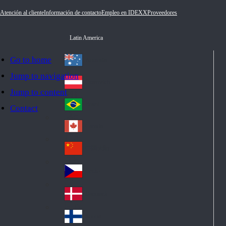
Atención al cliente
Información de contacto
Empleo en IDEXX
Proveedores
Latin America
Go to home
Australia
Au
Jump to navigation
str
Österreich
Jump to content
Au
ali
stri
a
Brazil
Contact
Br
a
azi
Canada
Ca
l
na
中国大陆
Ch
da
ina
Česko
Cz
ec
Danmark
De
h
nm
Suomi