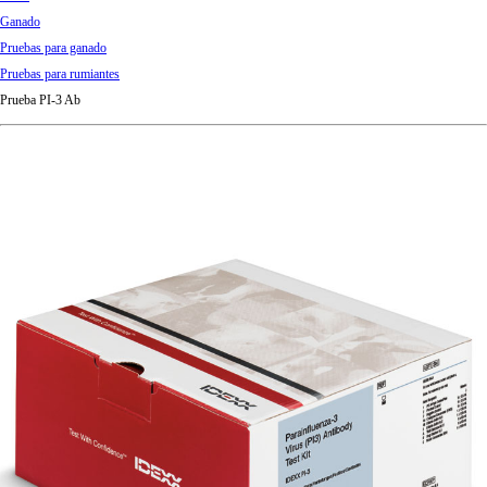
d
Ganado
Ki
Pruebas para ganado
ng
Pruebas para rumiantes
do
Prueba PI-3 Ab
m