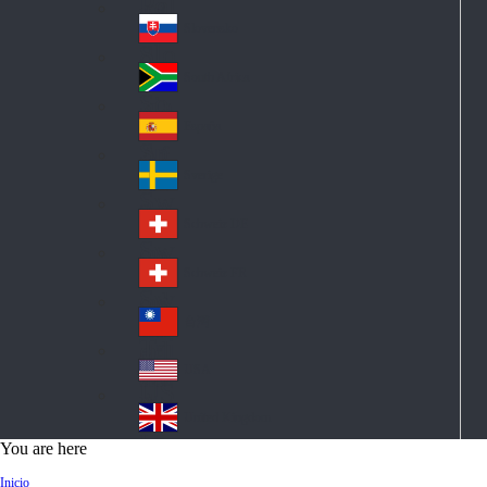
Pol
ay
nd
an
Slovensko
Slo
d
va
South Africa
So
kia
uth
España
Sp
Af
ain
ric
Sverige
Sw
a
ed
Schweiz DE
Sw
en
itz
Schweiz FR
Sw
erl
itz
an
台灣
Tai
erl
d
wa
an
USA
US
n
d
A
United Kingdom
Un
You are here
ite
Inicio