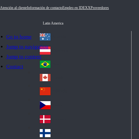
Atención al cliente
Información de contacto
Empleo en IDEXX
Proveedores
Latin America
Go to home
Australia
Au
Jump to navigation
str
Österreich
Jump to content
Au
ali
stri
a
Brazil
Contact
Br
a
azi
Canada
Ca
l
na
中国大陆
Ch
da
ina
Česko
Cz
ec
Danmark
De
h
nm
Suomi