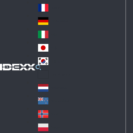
Fin
ark
lan
France
Fra
d
nc
Deutschland
Ge
e
rm
Italia
Ital
an
y
y
日本
Jap
an
대한민국
Ko
IDEXX
rea
Latin America
Lat
in
Netherlands
Ne
A
the
me
New Zealand
Ne
rla
ric
w
Norge
nd
a
No
Ze
s
rw
ala
Polska